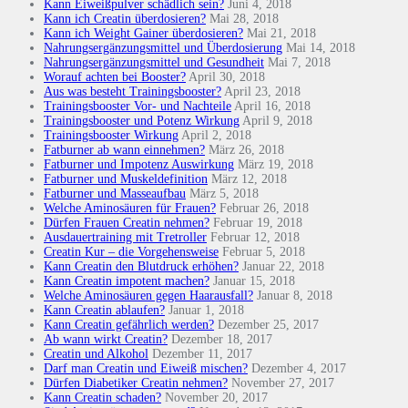
Kann Eiweißpulver schädlich sein?
Juni 4, 2018
Kann ich Creatin überdosieren?
Mai 28, 2018
Kann ich Weight Gainer überdosieren?
Mai 21, 2018
Nahrungsergänzungsmittel und Überdosierung
Mai 14, 2018
Nahrungsergänzungsmittel und Gesundheit
Mai 7, 2018
Worauf achten bei Booster?
April 30, 2018
Aus was besteht Trainingsbooster?
April 23, 2018
Trainingsbooster Vor- und Nachteile
April 16, 2018
Trainingsbooster und Potenz Wirkung
April 9, 2018
Trainingsbooster Wirkung
April 2, 2018
Fatburner ab wann einnehmen?
März 26, 2018
Fatburner und Impotenz Auswirkung
März 19, 2018
Fatburner und Muskeldefinition
März 12, 2018
Fatburner und Masseaufbau
März 5, 2018
Welche Aminosäuren für Frauen?
Februar 26, 2018
Dürfen Frauen Creatin nehmen?
Februar 19, 2018
Ausdauertraining mit Tretroller
Februar 12, 2018
Creatin Kur – die Vorgehensweise
Februar 5, 2018
Kann Creatin den Blutdruck erhöhen?
Januar 22, 2018
Kann Creatin impotent machen?
Januar 15, 2018
Welche Aminosäuren gegen Haarausfall?
Januar 8, 2018
Kann Creatin ablaufen?
Januar 1, 2018
Kann Creatin gefährlich werden?
Dezember 25, 2017
Ab wann wirkt Creatin?
Dezember 18, 2017
Creatin und Alkohol
Dezember 11, 2017
Darf man Creatin und Eiweiß mischen?
Dezember 4, 2017
Dürfen Diabetiker Creatin nehmen?
November 27, 2017
Kann Creatin schaden?
November 20, 2017