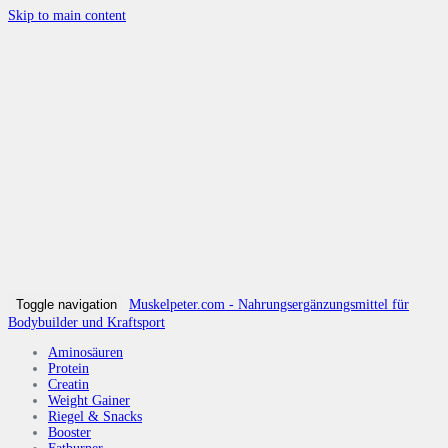
Skip to main content
Toggle navigation
Muskelpeter.com - Nahrungsergänzungsmittel für
Bodybuilder und Kraftsport
Aminosäuren
Protein
Creatin
Weight Gainer
Riegel & Snacks
Booster