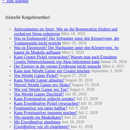
*
zum Angebot
Aktuelle Ratgeberartikel
Antioxidantien im Sport: Wie sie die Regeneration fördern und
oxidativen Stress reduzieren
März 18, 2025
Was ist Endomorph? Der Softgainer unter den Körpertypen, der
Trainingsziele leicht erreicht
März 29, 2024
Was ist Ektomorph? Der Hardgainer unter den Körpertypen. So
kannst du Muskeln aufbauen
März 5, 2024
Kann Creatin Pickel verursachen? Warum man nach Einnahme
Creatin Nebenwirkungen wie Akne bekommen kann
Januar 29, 2024
Der Einstieg in die vegane Ernährung leicht gemacht
März 4, 2021
Kann man Weight Gainer mit Creatin mischen
September 3, 2018
Von Weight Gainer Pickel?
August 27, 2018
Kann Weight Gainer ablaufen?
August 20, 2018
Wieviel Weight Gainer pro Shake?
August 13, 2018
Wie viel Weight Gainer pro Tag?
August 6, 2018
Von Weight Gainer Durchfall?
Juli 30, 2018
Kann Proteinpulver schlecht werden?
Juli 23, 2018
Kann Eiweißpulver Pickel verursachen?
Juli 16, 2018
Proteinpulver wie lange haltbar?
Juli 9, 2018
Kann Proteinpulver impotent machen?
Juli 2, 2018
Wie entsteht ein Muskelkater?
Juni 25, 2018
Mit Eiweißpulver abnehmen
Juni 18, 2018
Eiweißpulver wie oft einnehmen?
Juni 11, 2018