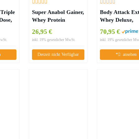
 Triple
Super Anabol Gainer,
Body Attack Ex
Dose,
Whey Protein
Whey Deluxe,
Creatin Shake, 2400g
Chocolate Crea
26,95 €
70,95 €
Schoko oder Orangen
2300g
MwSt.
inkl. 19% gesetzlicher MwSt.
inkl. 19% gesetzlicher Mw
Geschmack,
Eiweißpulver +
n
Derzeit nicht Verfügbar
*
ansehen
Shaker (Schoko)