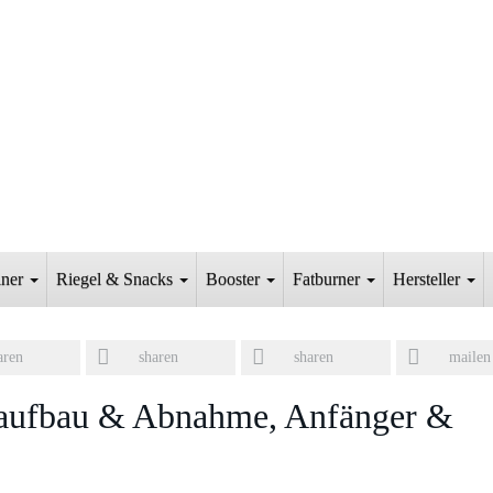
iner
Riegel & Snacks
Booster
Fatburner
Hersteller
aren
sharen
sharen
mailen
laufbau & Abnahme, Anfänger &