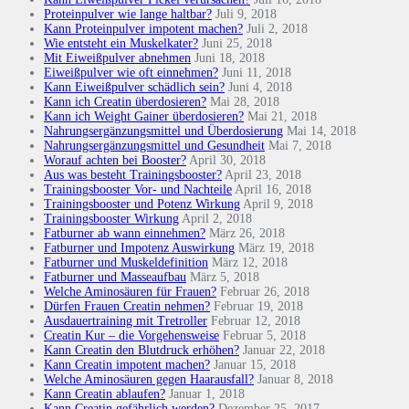
Proteinpulver wie lange haltbar?
Juli 9, 2018
Kann Proteinpulver impotent machen?
Juli 2, 2018
Wie entsteht ein Muskelkater?
Juni 25, 2018
Mit Eiweißpulver abnehmen
Juni 18, 2018
Eiweißpulver wie oft einnehmen?
Juni 11, 2018
Kann Eiweißpulver schädlich sein?
Juni 4, 2018
Kann ich Creatin überdosieren?
Mai 28, 2018
Kann ich Weight Gainer überdosieren?
Mai 21, 2018
Nahrungsergänzungsmittel und Überdosierung
Mai 14, 2018
Nahrungsergänzungsmittel und Gesundheit
Mai 7, 2018
Worauf achten bei Booster?
April 30, 2018
Aus was besteht Trainingsbooster?
April 23, 2018
Trainingsbooster Vor- und Nachteile
April 16, 2018
Trainingsbooster und Potenz Wirkung
April 9, 2018
Trainingsbooster Wirkung
April 2, 2018
Fatburner ab wann einnehmen?
März 26, 2018
Fatburner und Impotenz Auswirkung
März 19, 2018
Fatburner und Muskeldefinition
März 12, 2018
Fatburner und Masseaufbau
März 5, 2018
Welche Aminosäuren für Frauen?
Februar 26, 2018
Dürfen Frauen Creatin nehmen?
Februar 19, 2018
Ausdauertraining mit Tretroller
Februar 12, 2018
Creatin Kur – die Vorgehensweise
Februar 5, 2018
Kann Creatin den Blutdruck erhöhen?
Januar 22, 2018
Kann Creatin impotent machen?
Januar 15, 2018
Welche Aminosäuren gegen Haarausfall?
Januar 8, 2018
Kann Creatin ablaufen?
Januar 1, 2018
Kann Creatin gefährlich werden?
Dezember 25, 2017