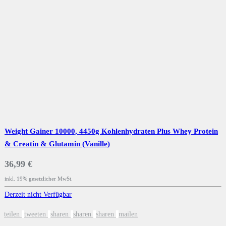
Weight Gainer 10000, 4450g Kohlenhydraten Plus Whey Protein
& Creatin & Glutamin (Vanille)
36,99 €
inkl. 19% gesetzlicher MwSt.
Derzeit nicht Verfügbar
teilen
tweeten
sharen
sharen
sharen
mailen