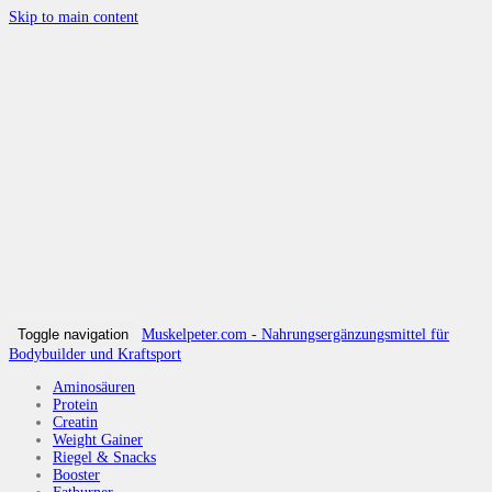
Skip to main content
Toggle navigation
Muskelpeter.com - Nahrungsergänzungsmittel für
Bodybuilder und Kraftsport
Aminosäuren
Protein
Creatin
Weight Gainer
Riegel & Snacks
Booster