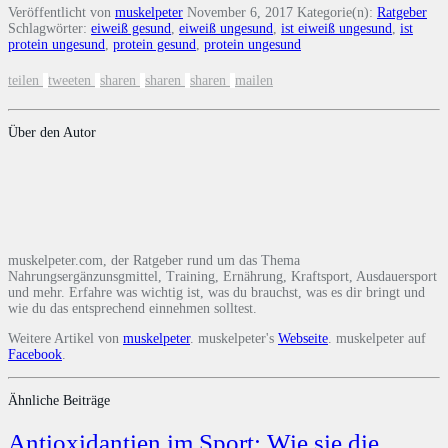
Veröffentlicht von
muskelpeter
November 6, 2017
Kategorie(n):
Ratgeber
Schlagwörter:
eiweiß gesund
,
eiweiß ungesund
,
ist eiweiß ungesund
,
ist
protein ungesund
,
protein gesund
,
protein ungesund
teilen
tweeten
sharen
sharen
sharen
mailen
Über den Autor
muskelpeter.com, der Ratgeber rund um das Thema
Nahrungsergänzunsgmittel, Training, Ernährung, Kraftsport, Ausdauersport
und mehr. Erfahre was wichtig ist, was du brauchst, was es dir bringt und
wie du das entsprechend einnehmen solltest.
Weitere Artikel von
muskelpeter
. muskelpeter's
Webseite
. muskelpeter auf
Facebook
.
Ähnliche Beiträge
Antioxidantien im Sport: Wie sie die