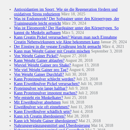
Antioxidantien im Sport: Wie sie die Regeneration fördern und
oxidativen Stress reduzieren
März 18, 2025
Was ist Endomorph? Der Softgainer unter den Körpertypen, der
Trainingsziele leicht erreicht
März 29, 2024
Was ist Ektomorph? Der Hardgainer unter den Körpertypen. So
kannst du Muskeln aufbauen
März 5, 2024
Kann Creatin Pickel verursachen? Warum man nach Einnahme
Creatin Nebenwirkungen wie Akne bekommen kann
Januar 29, 2024
Der Einstieg in die vegane Ernährung leicht gemacht
März 4, 2021
Kann man Weight Gainer mit Creatin mischen
September 3, 2018
Von Weight Gainer Pickel?
August 27, 2018
Kann Weight Gainer ablaufen?
August 20, 2018
Wieviel Weight Gainer pro Shake?
August 13, 2018
Wie viel Weight Gainer pro Tag?
August 6, 2018
Von Weight Gainer Durchfall?
Juli 30, 2018
Kann Proteinpulver schlecht werden?
Juli 23, 2018
Kann Eiweißpulver Pickel verursachen?
Juli 16, 2018
Proteinpulver wie lange haltbar?
Juli 9, 2018
Kann Proteinpulver impotent machen?
Juli 2, 2018
Wie entsteht ein Muskelkater?
Juni 25, 2018
Mit Eiweißpulver abnehmen
Juni 18, 2018
Eiweißpulver wie oft einnehmen?
Juni 11, 2018
Kann Eiweißpulver schädlich sein?
Juni 4, 2018
Kann ich Creatin überdosieren?
Mai 28, 2018
Kann ich Weight Gainer überdosieren?
Mai 21, 2018
Nahrungsergänzungsmittel und Überdosierung
Mai 14, 2018