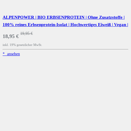
ALPENPOWER | BIO ERBSENPROTEIN | Ohne Zusatzstoffe |
100% reines Erbsenprotein-Isolat | Hochwertiges Eiweiß | Vegan |
Vielseitig anwendbar | Low Carb | Organic Pea Protein | 600g
19,95 €
18,95 €
inkl. 19% gesetzlicher MwSt.
*
ansehen