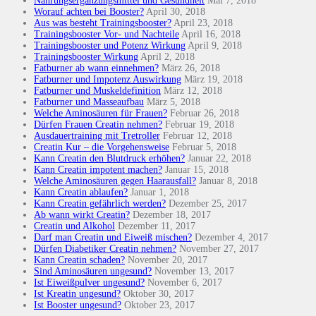
Nahrungsergänzungsmittel und Gesundheit
Mai 7, 2018
Worauf achten bei Booster?
April 30, 2018
Aus was besteht Trainingsbooster?
April 23, 2018
Trainingsbooster Vor- und Nachteile
April 16, 2018
Trainingsbooster und Potenz Wirkung
April 9, 2018
Trainingsbooster Wirkung
April 2, 2018
Fatburner ab wann einnehmen?
März 26, 2018
Fatburner und Impotenz Auswirkung
März 19, 2018
Fatburner und Muskeldefinition
März 12, 2018
Fatburner und Masseaufbau
März 5, 2018
Welche Aminosäuren für Frauen?
Februar 26, 2018
Dürfen Frauen Creatin nehmen?
Februar 19, 2018
Ausdauertraining mit Tretroller
Februar 12, 2018
Creatin Kur – die Vorgehensweise
Februar 5, 2018
Kann Creatin den Blutdruck erhöhen?
Januar 22, 2018
Kann Creatin impotent machen?
Januar 15, 2018
Welche Aminosäuren gegen Haarausfall?
Januar 8, 2018
Kann Creatin ablaufen?
Januar 1, 2018
Kann Creatin gefährlich werden?
Dezember 25, 2017
Ab wann wirkt Creatin?
Dezember 18, 2017
Creatin und Alkohol
Dezember 11, 2017
Darf man Creatin und Eiweiß mischen?
Dezember 4, 2017
Dürfen Diabetiker Creatin nehmen?
November 27, 2017
Kann Creatin schaden?
November 20, 2017
Sind Aminosäuren ungesund?
November 13, 2017
Ist Eiweißpulver ungesund?
November 6, 2017
Ist Kreatin ungesund?
Oktober 30, 2017
Ist Booster ungesund?
Oktober 23, 2017