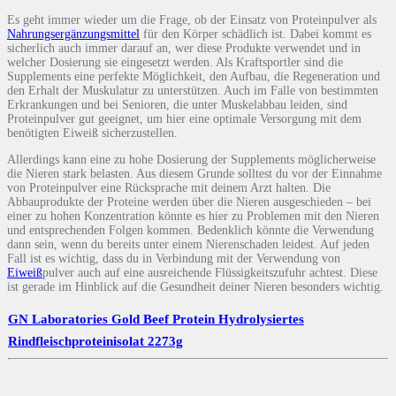
Es geht immer wieder um die Frage, ob der Einsatz von Proteinpulver als
Nahrungsergänzungsmittel
für den Körper schädlich ist. Dabei kommt es
sicherlich auch immer darauf an, wer diese Produkte verwendet und in
welcher Dosierung sie eingesetzt werden. Als Kraftsportler sind die
Supplements eine perfekte Möglichkeit, den Aufbau, die Regeneration und
den Erhalt der Muskulatur zu unterstützen. Auch im Falle von bestimmten
Erkrankungen und bei Senioren, die unter Muskelabbau leiden, sind
Proteinpulver gut geeignet, um hier eine optimale Versorgung mit dem
benötigten Eiweiß sicherzustellen.
Allerdings kann eine zu hohe Dosierung der Supplements möglicherweise
die Nieren stark belasten. Aus diesem Grunde solltest du vor der Einnahme
von Proteinpulver eine Rücksprache mit deinem Arzt halten. Die
Abbauprodukte der Proteine werden über die Nieren ausgeschieden – bei
einer zu hohen Konzentration könnte es hier zu Problemen mit den Nieren
und entsprechenden Folgen kommen. Bedenklich könnte die Verwendung
dann sein, wenn du bereits unter einem Nierenschaden leidest. Auf jeden
Fall ist es wichtig, dass du in Verbindung mit der Verwendung von
Eiweiß
pulver auch auf eine ausreichende Flüssigkeitszufuhr achtest. Diese
ist gerade im Hinblick auf die Gesundheit deiner Nieren besonders wichtig.
GN Laboratories Gold Beef Protein Hydrolysiertes
Rindfleischproteinisolat 2273g