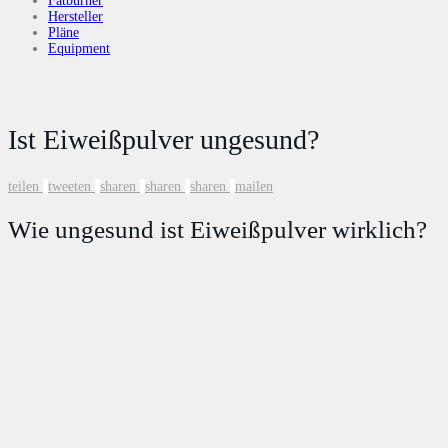
Fatburner
Hersteller
Pläne
Equipment
Ist Eiweißpulver ungesund?
teilen
tweeten
sharen
sharen
sharen
mailen
Wie ungesund ist Eiweißpulver wirklich?