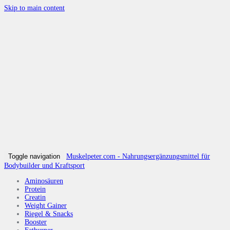
Skip to main content
Toggle navigation
Muskelpeter.com - Nahrungsergänzungsmittel für
Bodybuilder und Kraftsport
Aminosäuren
Protein
Creatin
Weight Gainer
Riegel & Snacks
Booster