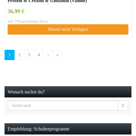
Protein & Creatin & Glutamin (Vanille)
36,99 €
inkl. 19% gesetzlicher MwSt.
Derzeit nicht Verfügbar
1
2
3
4
›
»
Wonach suchst du?
Empfehlung: Schulterprogramm