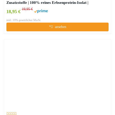
Zusatzstoffe | 100% reines Erbsenprotein-Isolat |
Hochwertiges Eiweiß | Vegan | Vielseitig anwendbar | Low
19,95 €
18,95 €
Carb | Organic Pea Protein | 600g
inkl. 19% gesetzlicher MwSt.
*
ansehen