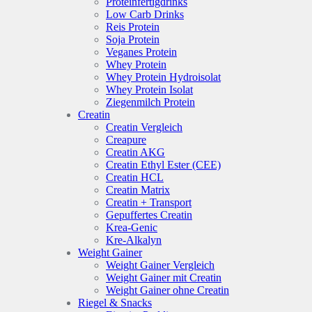
Proteinfertigdrinks
Low Carb Drinks
Reis Protein
Soja Protein
Veganes Protein
Whey Protein
Whey Protein Hydroisolat
Whey Protein Isolat
Ziegenmilch Protein
Creatin
Creatin Vergleich
Creapure
Creatin AKG
Creatin Ethyl Ester (CEE)
Creatin HCL
Creatin Matrix
Creatin + Transport
Gepuffertes Creatin
Krea-Genic
Kre-Alkalyn
Weight Gainer
Weight Gainer Vergleich
Weight Gainer mit Creatin
Weight Gainer ohne Creatin
Riegel & Snacks