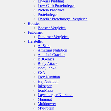
Eiweiss Pudding
Low Carb Proteinriegel
Protein Pancakes
Proteinriegel
Eiweiß / Proteinriegel Vergleich
Booster
Booster Vergleich
Fatburner
Fatburner Vergleich
Hersteller
AllStars
Amazing Nutrition
Annabol Cracker
BBGenics
Body Attack
BodyLab24
ESN
Frey Nutrition
Hej Nutrition
Inkospor
IronMaxx
Layenberger Nutrition
Mammut
Multipower
MyProtein