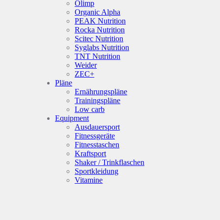
Olimp
Organic Alpha
PEAK Nutrition
Rocka Nutrition
Scitec Nutrition
Syglabs Nutrition
TNT Nutrition
Weider
ZEC+
Pläne
Ernährungspläne
Trainingspläne
Low carb
Equipment
Ausdauersport
Fitnessgeräte
Fitnesstaschen
Kraftsport
Shaker / Trinkflaschen
Sportkleidung
Vitamine