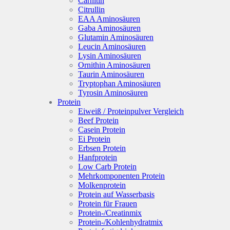
Carnitin
Citrullin
EAA Aminosäuren
Gaba Aminosäuren
Glutamin Aminosäuren
Leucin Aminosäuren
Lysin Aminosäuren
Ornithin Aminosäuren
Taurin Aminosäuren
Tryptophan Aminosäuren
Tyrosin Aminosäuren
Protein
Eiweiß / Proteinpulver Vergleich
Beef Protein
Casein Protein
Ei Protein
Erbsen Protein
Hanfprotein
Low Carb Protein
Mehrkomponenten Protein
Molkenprotein
Protein auf Wasserbasis
Protein für Frauen
Protein-/Creatinmix
Protein-/Kohlenhydratmix