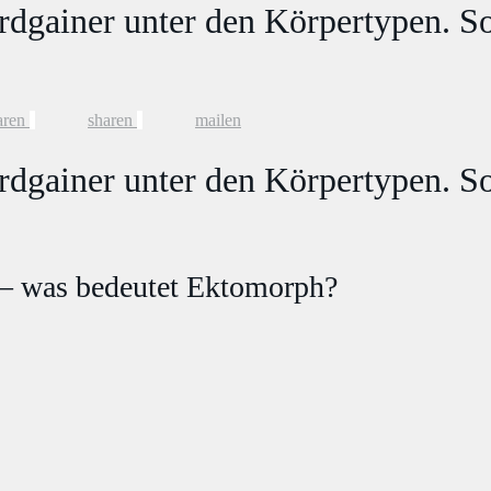
dgainer unter den Körpertypen. S
aren
sharen
mailen
dgainer unter den Körpertypen. S
 – was bedeutet Ektomorph?