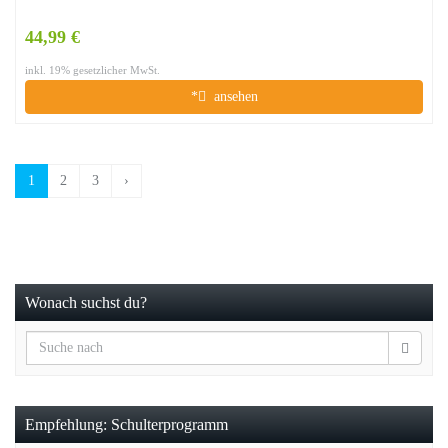
44,99 €
inkl. 19% gesetzlicher MwSt.
*
ansehen
1
2
3
›
Wonach suchst du?
Empfehlung: Schulterprogramm